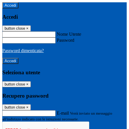
Accedi
Accedi
button close
×
Nome Utente
Password
Password dimenticata?
Seleziona utente
button close
×
Recupero password
button close
×
E-mail
Verrà inviato un messaggio
all'indirizzo indicato con le istruzioni necessarie.